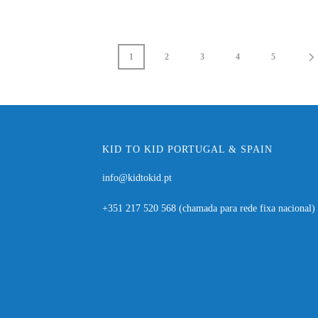
1
2
3
4
5
KID TO KID PORTUGAL & SPAIN
info@kidtokid.pt
+351 217 520 568
(chamada para rede fixa nacional)