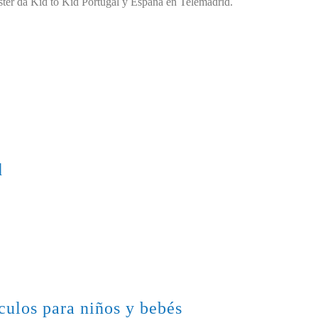
ster da Kid to Kid Portugal y España en Telemadrid.
d
culos para niños y bebés